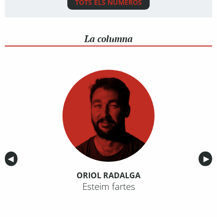
TOTS ELS NÚMEROS
La columna
Anterior
◀︎
Sig
▶︎
ORIOL RADALGA
Esteim fartes