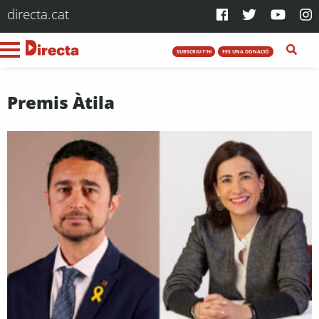
directa.cat
SUBSCRIU-T'HI
FES UNA DONACIÓ
Premis Àtila