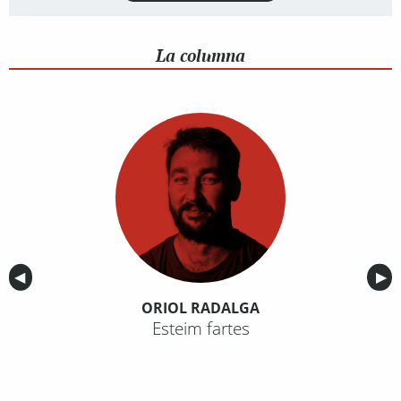
La columna
Anterior
◀︎
Sig
▶︎
ORIOL RADALGA
Esteim fartes