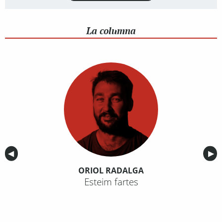
La columna
Anterior
◀︎
Sig
▶︎
ORIOL RADALGA
Esteim fartes