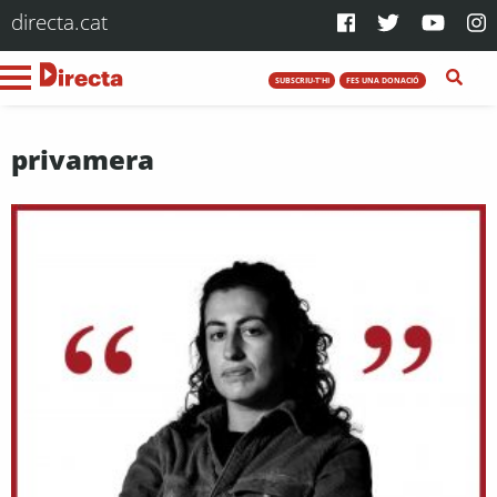
directa.cat
SUBSCRIU-T'HI
FES UNA DONACIÓ
privamera