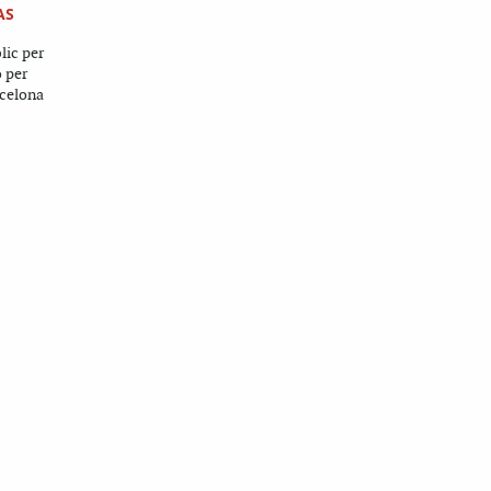
AS
lic per
ó per
rcelona