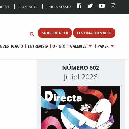
CIA’T
CONTACTE
INICIA SESSIÓ
SUBSCRIU-T'HI
FES UNA DONACIÓ
INVESTIGACIÓ
ENTREVISTA
OPINIÓ
GALERIES
PAPER
NÚMERO 602
Juliol 2026