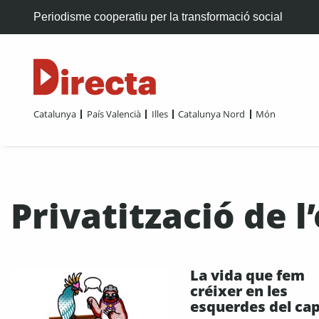
Periodisme cooperatiu per la transformació social
Catalunya
País Valencià
Illes
Catalunya Nord
Món
Privatització de l
La vida que fem
créixer en les
esquerdes del cap