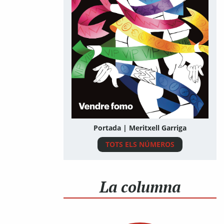
Portada | Meritxell Garriga
TOTS ELS NÚMEROS
La columna