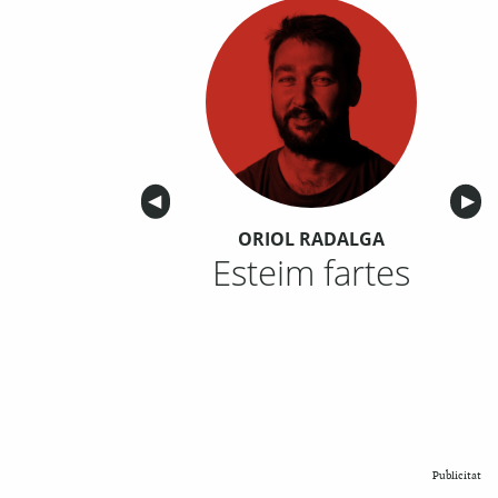
Anterior
◀︎
Sigu
▶︎
ORIOL RADALGA
Esteim fartes
Publicitat