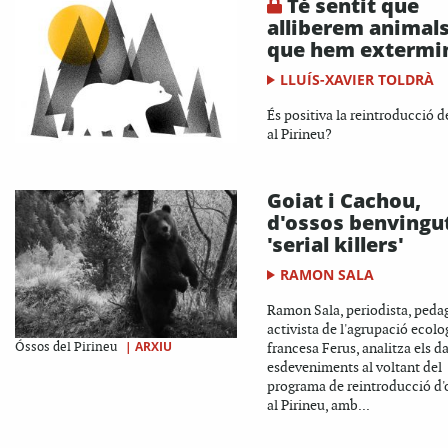
Té sentit que
alliberem animal
que hem extermi
LLUÍS-XAVIER TOLDRÀ
És positiva la reintroducció de
al Pirineu?
Goiat i Cachou,
d'ossos benvingu
'serial killers'
RAMON SALA
Ramon Sala, periodista, peda
activista de l'agrupació ecolo
|
ARXIU
Óssos del Pirineu
francesa Ferus, analitza els da
esdeveniments al voltant del
programa de reintroducció d'
al Pirineu, amb...