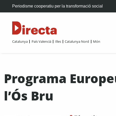
Periodisme cooperatiu per la transformació social
Catalunya
País Valencià
Illes
Catalunya Nord
Món
Programa Europeu
l’Ós Bru