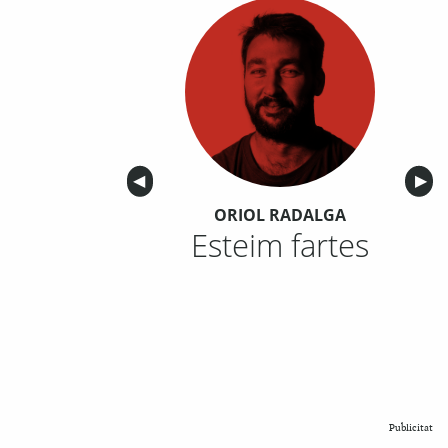
Anterior
◀︎
Sigu
▶︎
ORIOL RADALGA
Esteim fartes
Publicitat