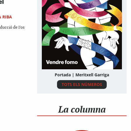
el
A RIBA
oducció de l’os
Portada | Meritxell Garriga
TOTS ELS NÚMEROS
La columna