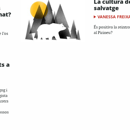
La cultura d
s
salvatge
nat?
VANESSA FREIX
És positiva la reintr
al Pirineu?
 l’os
ts a
gog i
gista
rrers
ossos