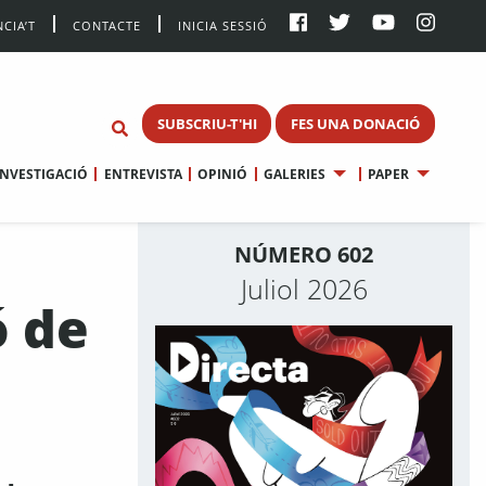
CIA’T
CONTACTE
INICIA SESSIÓ
SUBSCRIU-T'HI
FES UNA DONACIÓ
INVESTIGACIÓ
ENTREVISTA
OPINIÓ
GALERIES
PAPER
NÚMERO 602
Juliol 2026
ó de