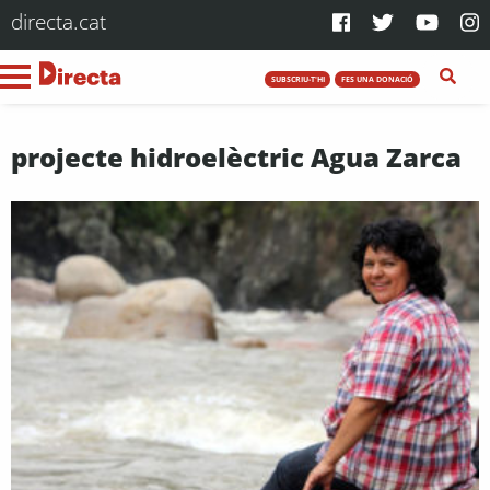
directa.cat
SUBSCRIU-T'HI
FES UNA DONACIÓ
projecte hidroelèctric Agua Zarca