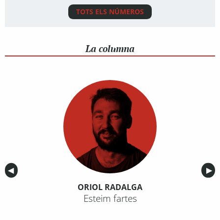
TOTS ELS NÚMEROS
La columna
Anterior
◀︎
Sig
▶︎
ORIOL RADALGA
Esteim fartes