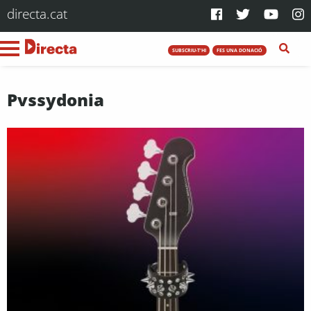
directa.cat
SUBSCRIU-T'HI
FES UNA DONACIÓ
Pvssydonia