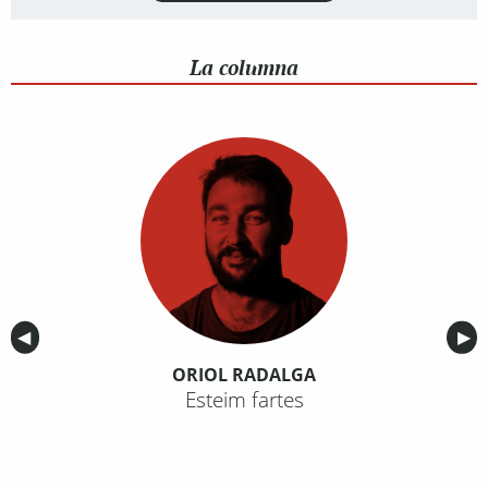
La columna
Anterior
◀︎
Sig
▶︎
ORIOL RADALGA
Esteim fartes