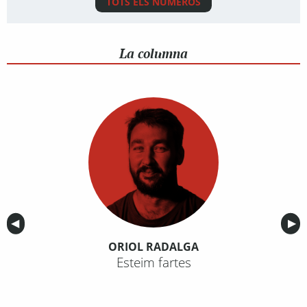
TOTS ELS NÚMEROS
La columna
Anterior
◀︎
Sig
▶︎
ORIOL RADALGA
Esteim fartes