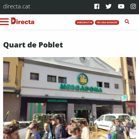
directa.cat
SUBSCRIU-T'HI
FES UNA DONACIÓ
Quart de Poblet