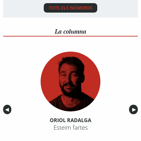
TOTS ELS NÚMEROS
La columna
Anterior
◀︎
Sig
▶︎
ORIOL RADALGA
Esteim fartes