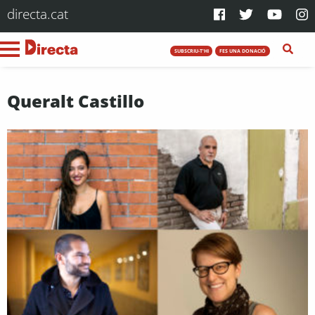
directa.cat
SUBSCRIU-T'HI
FES UNA DONACIÓ
Queralt Castillo