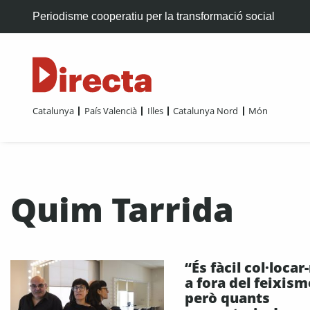
Periodisme cooperatiu per la transformació social
Catalunya
País Valencià
Illes
Catalunya Nord
Món
Quim Tarrida
“És fàcil col·locar
a fora del feixism
però quants