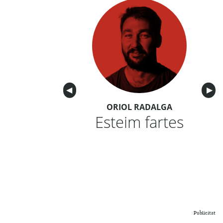
Anterior
◀︎
Sigu
▶︎
ORIOL RADALGA
Esteim fartes
Publicitat