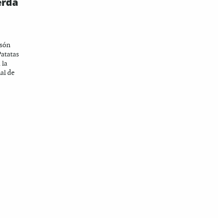
erda
 són
Patatas
 la
al de