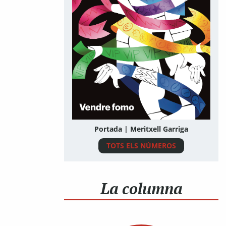
Portada | Meritxell Garriga
TOTS ELS NÚMEROS
La columna