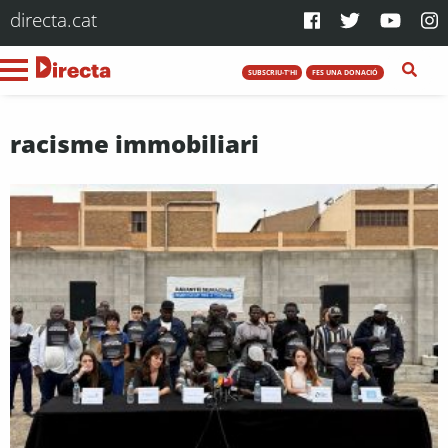
directa.cat
SUBSCRIU-T'HI
FES UNA DONACIÓ
racisme immobiliari