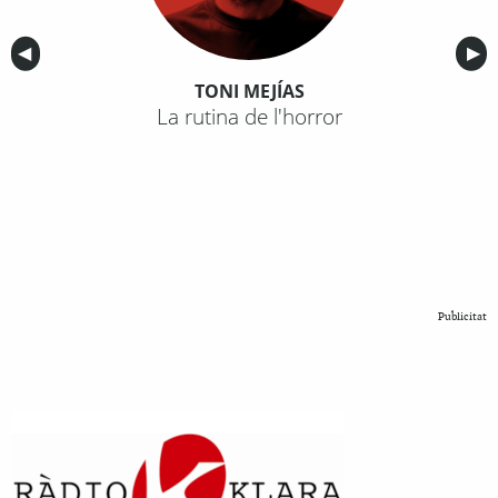
Anterior
◀︎
Sig
▶︎
TONI MEJÍAS
La rutina de l'horror
Publicitat