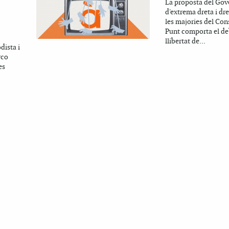
La proposta del Gov
d'extrema dreta i dr
les majories del Con
Punt comporta el de
llibertat de...
dista i
rco
es