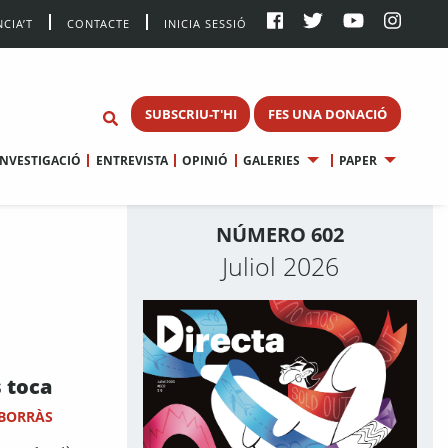
CIA’T
CONTACTE
INICIA SESSIÓ
SUBSCRIU-T'HI
FES UNA DONACIÓ
INVESTIGACIÓ
ENTREVISTA
OPINIÓ
GALERIES
PAPER
NÚMERO 602
Juliol 2026
 toca
 BORRÀS