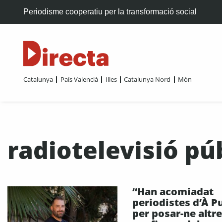
Periodisme cooperatiu per la transformació social
Catalunya
País Valencià
Illes
Catalunya Nord
Món
radiotelevisió pú
“Han acomiadat
periodistes d’À P
per posar-ne altr