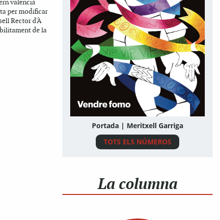
ern valencià
eta per modificar
sell Rector d'À
bilitament de la
Portada | Meritxell Garriga
TOTS ELS NÚMEROS
La columna