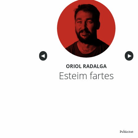
Anterior
◀︎
Sigu
▶︎
ORIOL RADALGA
Esteim fartes
Publicitat