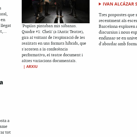
IVAN ALCÁZAR 
s
ural,
Tres propostes que s
 en
recentment als esce
 llegat
'Pupilas pintaban mis sábanas.
Barcelona exploren n
,...
Quadre #1: Cheli' (a l'Antic Teatre),
discursius i nous esp
gira al voltant de l'exploració de les
endinsar-se en univer
realitats en uns formats híbrids, que
d'abordar amb forma
s'acosten a la conferència
performativa, el teatre document i
altres variacions documentals.
|
ARXIU
a
osta a
isme
ar tot