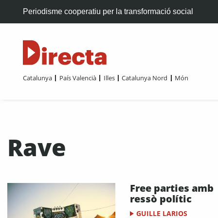
Periodisme cooperatiu per la transformació social
Catalunya
País Valencià
Illes
Catalunya Nord
Món
Rave
Free parties amb
ressò polític
GUILLE LARIOS