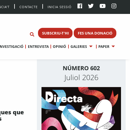
CIA’T
CONTACTE
INICIA SESSIÓ
SUBSCRIU-T'HI
FES UNA DONACIÓ
INVESTIGACIÓ
ENTREVISTA
OPINIÓ
GALERIES
PAPER
NÚMERO 602
Juliol 2026
ques que
s