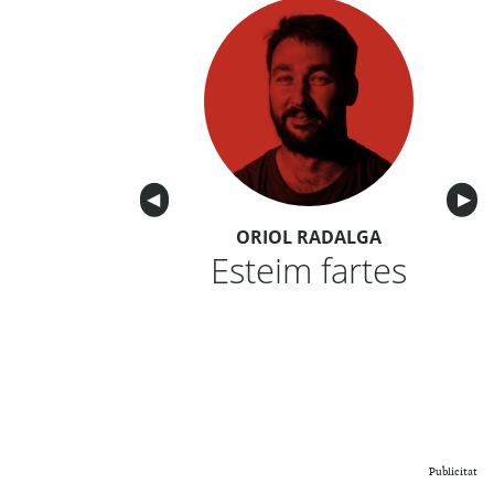
Anterior
◀︎
Sigu
▶︎
ORIOL RADALGA
Esteim fartes
Publicitat