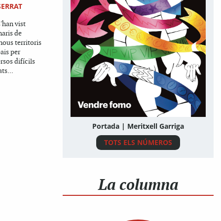
SERRAT
'han vist
naris de
ous territoris
ais per
sos difícils
ts...
Portada | Meritxell Garriga
TOTS ELS NÚMEROS
La columna