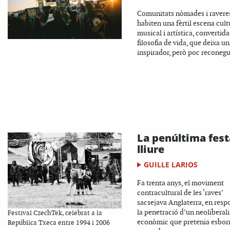
Comunitats nòmades i ravere
habiten una fèrtil escena cult
musical i artística, convertida
filosofia de vida, que deixa un
inspirador, però poc reconegut
La penúltima fest
lliure
GUILLE LARIOS
Fa trenta anys, el moviment
contracultural de les ‘raves’
sacsejava Anglaterra, en resp
la penetració d’un neoliberal
Festival CzechTek, celebrat a la
econòmic que pretenia esborr
República Txeca entre 1994 i 2006