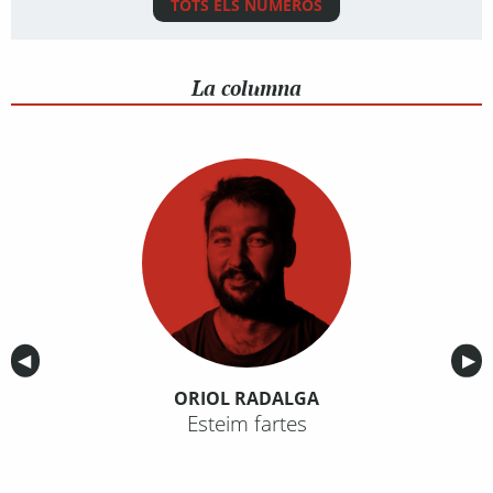
TOTS ELS NÚMEROS
La columna
Anterior
◀︎
Sig
▶︎
ORIOL RADALGA
Esteim fartes