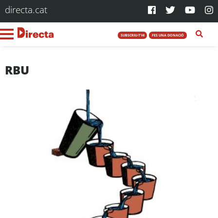
directa.cat
SUBSCRIU-T'HI
FES UNA DONACIÓ
RBU