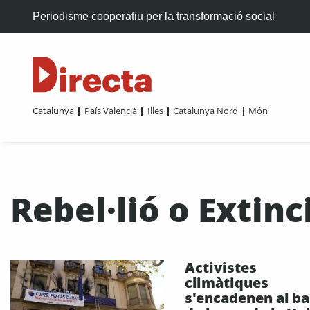
Periodisme cooperatiu per la transformació social
Catalunya
País Valencià
Illes
Catalunya Nord
Món
Rebel·lió o Extin
Activistes
climàtiques
s'encadenen al ba