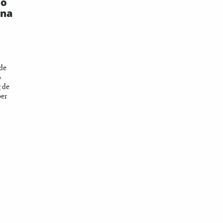
ió
ona
 de
ó
g de
per