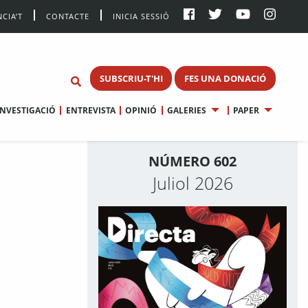
CIA’T
CONTACTE
INICIA SESSIÓ
SUBSCRIU-T'HI
FES UNA DONACIÓ
INVESTIGACIÓ
ENTREVISTA
OPINIÓ
GALERIES
PAPER
NÚMERO 602
Juliol 2026