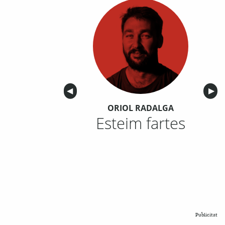
Anterior
◀︎
Sigu
▶︎
ORIOL RADALGA
Esteim fartes
Publicitat