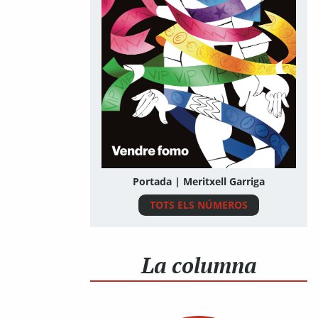
Portada | Meritxell Garriga
TOTS ELS NÚMEROS
La columna