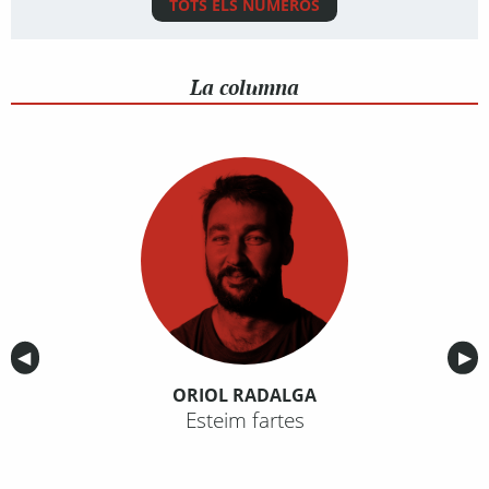
TOTS ELS NÚMEROS
La columna
Anterior
◀︎
Sig
▶︎
ORIOL RADALGA
Esteim fartes