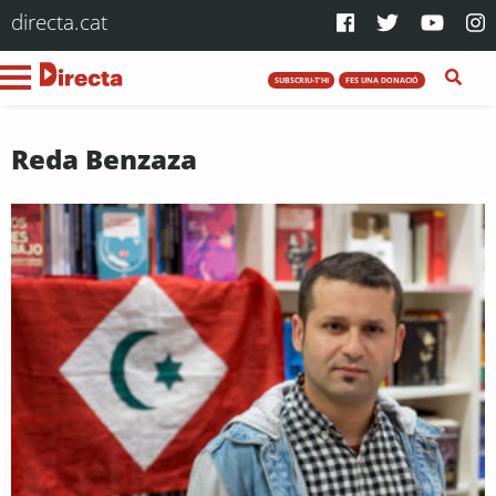
directa.cat
SUBSCRIU-T'HI
FES UNA DONACIÓ
Reda Benzaza