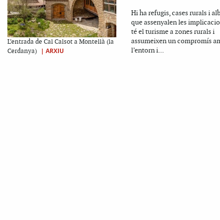
Hi ha refugis, cases rurals i al
que assenyalen les implicaci
té el turisme a zones rurals i
assumeixen un compromís a
L’entrada de Cal Calsot a Montellà (la
l’entorn i...
|
ARXIU
Cerdanya)