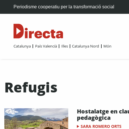
Periodisme cooperatiu per la transformació social
Catalunya
País Valencià
Illes
Catalunya Nord
Món
Refugis
Hostalatge en cla
pedagògica
SARA ROMERO ORTS