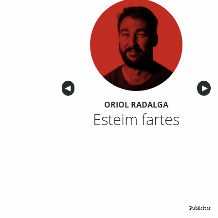
Anterior
◀︎
Sigu
▶︎
ORIOL RADALGA
Esteim fartes
Publicitat