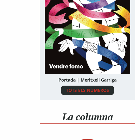
Portada | Meritxell Garriga
TOTS ELS NÚMEROS
La columna