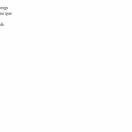
bergs
ons que
mb