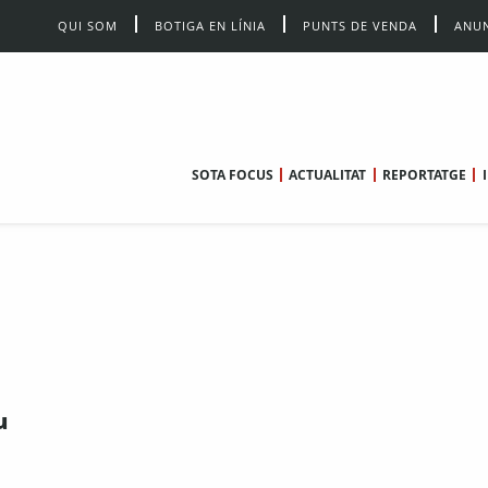
QUI SOM
BOTIGA EN LÍNIA
PUNTS DE VENDA
ANUN
SOTA FOCUS
ACTUALITAT
REPORTATGE
u