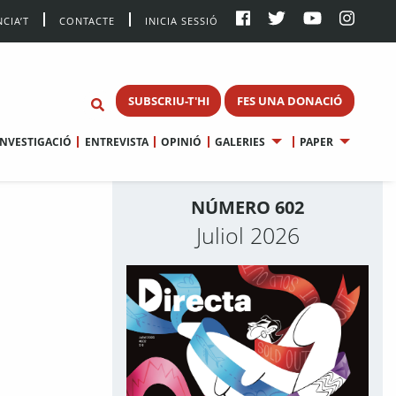
CIA’T
CONTACTE
INICIA SESSIÓ
SUBSCRIU-T'HI
FES UNA DONACIÓ
INVESTIGACIÓ
ENTREVISTA
OPINIÓ
GALERIES
PAPER
NÚMERO 602
Juliol 2026