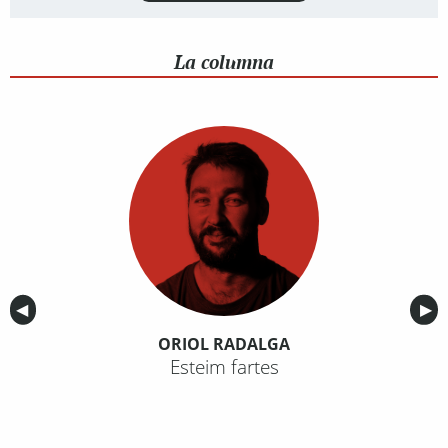
La columna
Anterior
◀︎
Sig
▶︎
ORIOL RADALGA
Esteim fartes