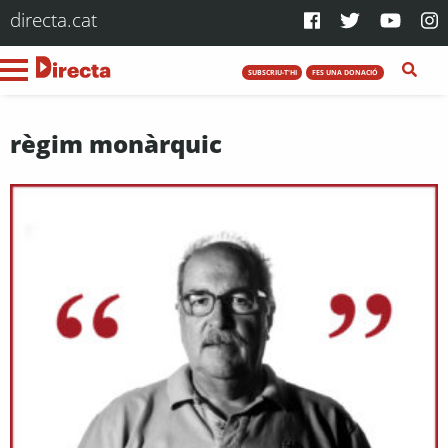
directa.cat
SUBSCRIU-T'HI
FES UNA DONACIÓ
règim monàrquic