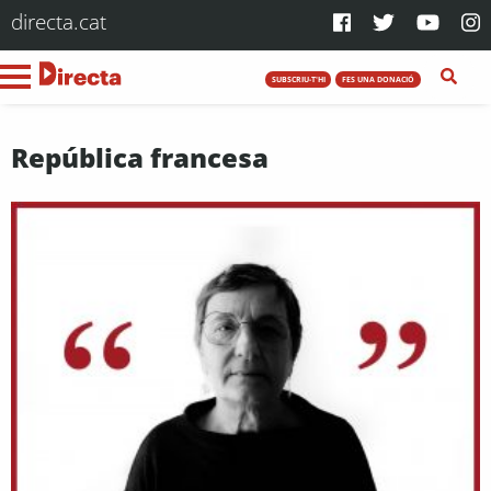
directa.cat
SUBSCRIU-T'HI
FES UNA DONACIÓ
República francesa