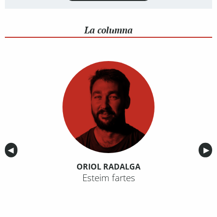
La columna
Anterior
◀︎
Sig
▶︎
ORIOL RADALGA
Esteim fartes