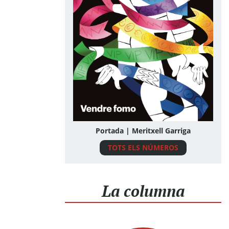
Portada | Meritxell Garriga
TOTS ELS NÚMEROS
La columna