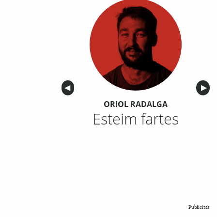
Anterior
◀︎
Sigu
▶︎
ORIOL RADALGA
Esteim fartes
Publicitat