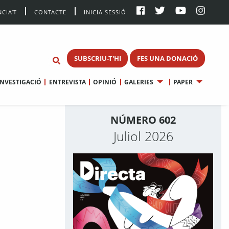
CIA’T
CONTACTE
INICIA SESSIÓ
SUBSCRIU-T'HI
FES UNA DONACIÓ
INVESTIGACIÓ
ENTREVISTA
OPINIÓ
GALERIES
PAPER
NÚMERO 602
Juliol 2026