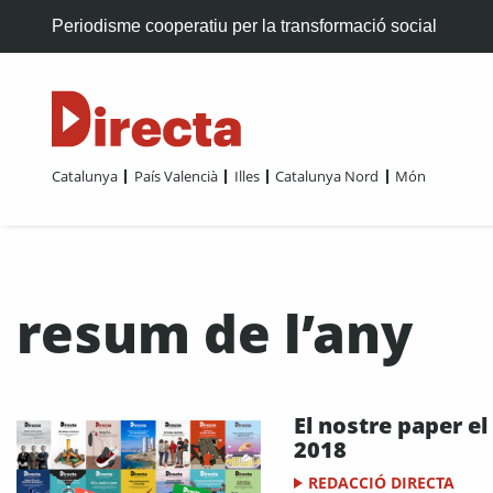
Periodisme cooperatiu per la transformació social
Catalunya
País Valencià
Illes
Catalunya Nord
Món
resum de l’any
El nostre paper el
2018
REDACCIÓ DIRECTA