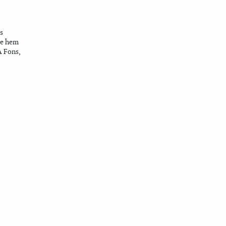
s
ue hem
A Fons,