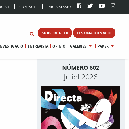
CIA’T
CONTACTE
INICIA SESSIÓ
SUBSCRIU-T'HI
FES UNA DONACIÓ
INVESTIGACIÓ
ENTREVISTA
OPINIÓ
GALERIES
PAPER
NÚMERO 602
Juliol 2026