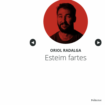
Anterior
◀︎
Sigu
▶︎
ORIOL RADALGA
Esteim fartes
Publicitat