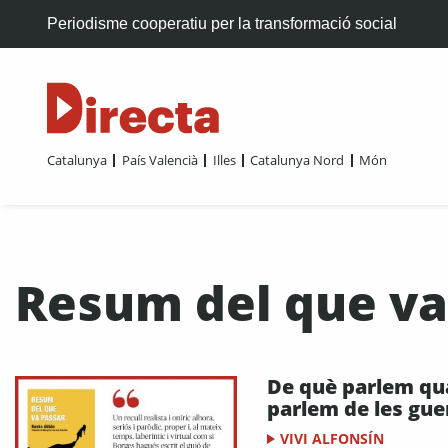
Periodisme cooperatiu per la transformació social
Catalunya
País Valencià
Illes
Catalunya Nord
Món
Resum del que va
De què parlem qu
parlem de les gue
VIVI ALFONSÍN