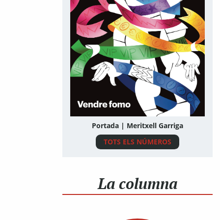
Portada | Meritxell Garriga
TOTS ELS NÚMEROS
La columna