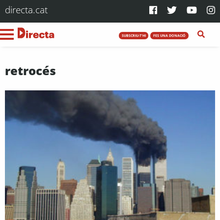
directa.cat
SUBSCRIU-T'HI
FES UNA DONACIÓ
retrocés