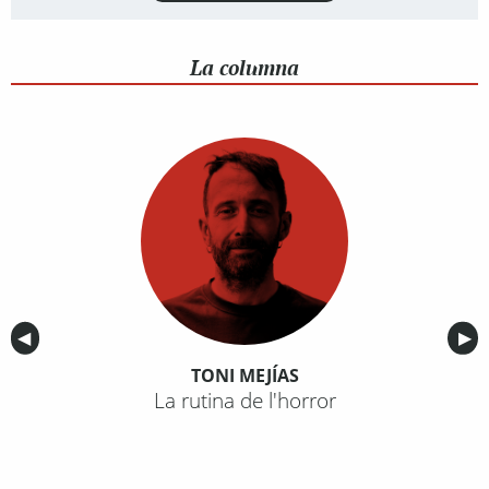
La columna
Anterior
◀︎
Sig
▶︎
TONI MEJÍAS
La rutina de l'horror