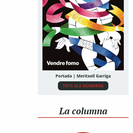
Portada | Meritxell Garriga
TOTS ELS NÚMEROS
La columna