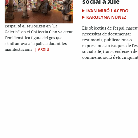
social a Xile
IVAN MIRÓ I ACEDO
KAROLYNA NÚÑEZ
L’espai té el seu origen en “La
Els objectius de l'espai, nascu
Galeria”, on el Col·lectiu Cian va crear
necessitat de documentar
l’emblemàtica figura del gos que
testimonis, publicacions o
s’enfrontava a la policia durant les
expressions artístiques de l'es
|
ARXIU
manifestacions
social xilè, transcendeixen de
commemoració dels cinquant