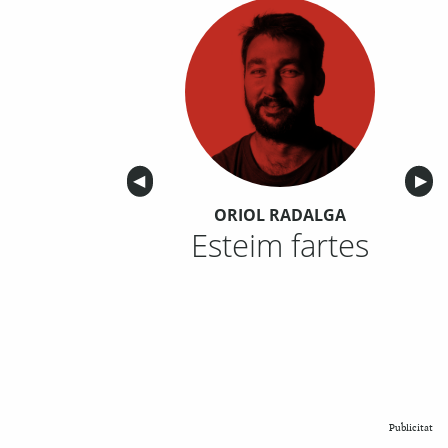
Anterior
◀︎
Sigu
▶︎
ORIOL RADALGA
Esteim fartes
Publicitat