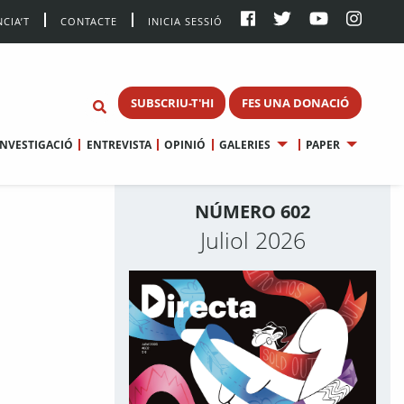
CIA’T
CONTACTE
INICIA SESSIÓ
SUBSCRIU-T'HI
FES UNA DONACIÓ
INVESTIGACIÓ
ENTREVISTA
OPINIÓ
GALERIES
PAPER
NÚMERO 602
Juliol 2026