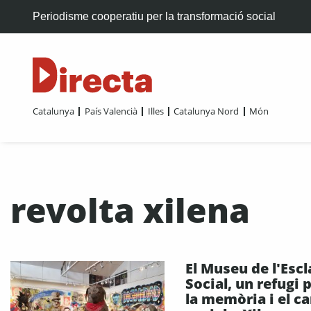
Periodisme cooperatiu per la transformació social
Catalunya
País Valencià
Illes
Catalunya Nord
Món
revolta xilena
El Museu de l'Escl
Social, un refugi 
la memòria i el ca