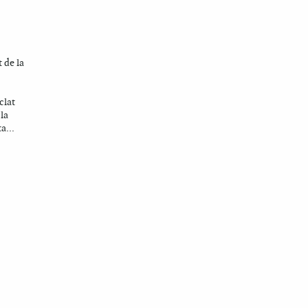
t de la
clat
 la
a...