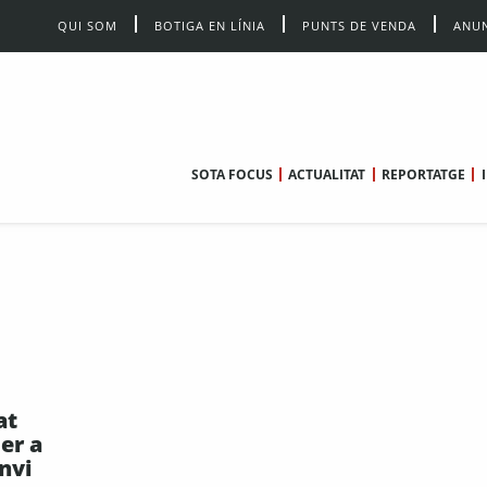
QUI SOM
BOTIGA EN LÍNIA
PUNTS DE VENDA
ANUN
SOTA FOCUS
ACTUALITAT
REPORTATGE
at
per a
nvi