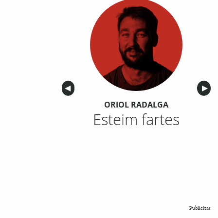
Anterior
◀︎
Sigu
▶︎
ORIOL RADALGA
Esteim fartes
Publicitat