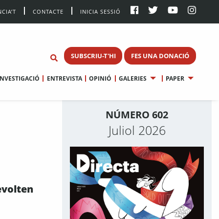
CIA’T
CONTACTE
INICIA SESSIÓ
SUBSCRIU-T'HI
FES UNA DONACIÓ
INVESTIGACIÓ
ENTREVISTA
OPINIÓ
GALERIES
PAPER
NÚMERO 602
Juliol 2026
evolten