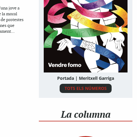
’una jove a
e la moral
de protestes
ones que
ament...
Portada | Meritxell Garriga
TOTS ELS NÚMEROS
La columna