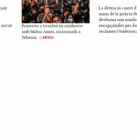
tant
La detenció i mort d
s
mans de la policia d
desferma una onada 
 social
encapçalades per d
Protestes a Istanbul en solidaritat
reclamen l’enderroc
amb Mahsa Amini, assassinada a
|
ARXIU
Teheran