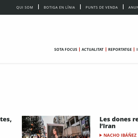
QUI SOM
BOTIGA EN LÍNIA
PUNTS DE VENDA
ANUN
SOTA FOCUS
ACTUALITAT
REPORTATGE
tes,
Les dones r
l’Iran
NACHO IBÁÑEZ