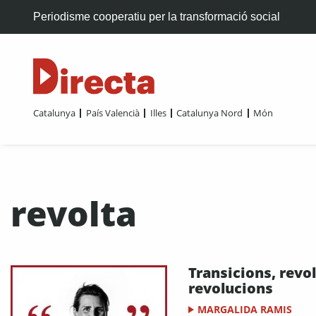
Periodisme cooperatiu per la transformació social
Catalunya
País Valencià
Illes
Catalunya Nord
Món
revolta
Transicions, revol
revolucions
MARGALIDA RAMIS