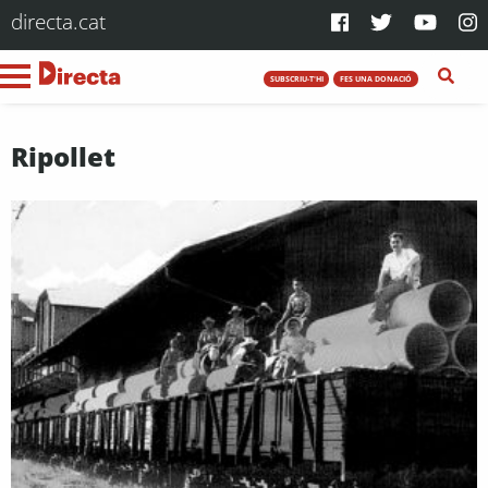
directa.cat
SUBSCRIU-T'HI
FES UNA DONACIÓ
Ripollet