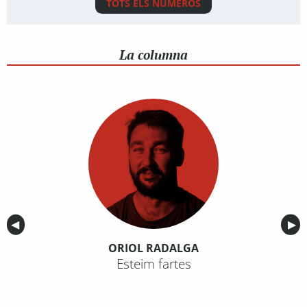
TOTS ELS NÚMEROS
La columna
Anterior
◀︎
Sig
▶︎
ORIOL RADALGA
Esteim fartes