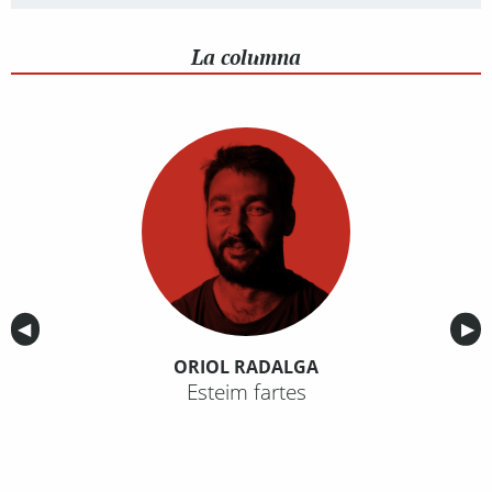
La columna
Anterior
◀︎
Sig
▶︎
ORIOL RADALGA
Esteim fartes