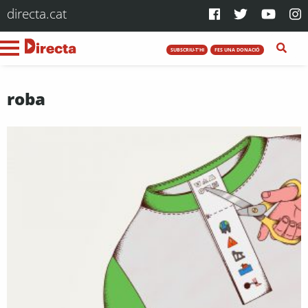
directa.cat
SUBSCRIU-T'HI
FES UNA DONACIÓ
roba