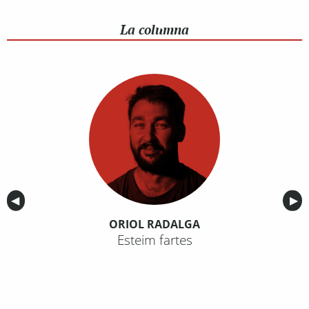
La columna
Anterior
◀︎
Sig
▶︎
ORIOL RADALGA
Esteim fartes