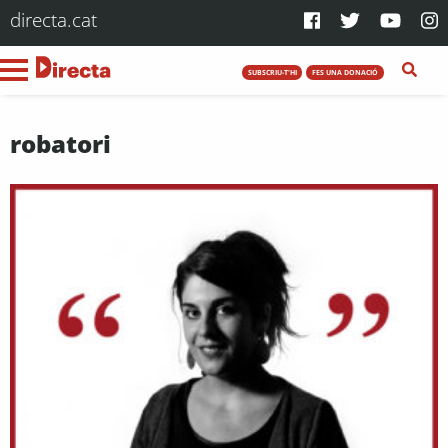
directa.cat
SUBSCRIU-T'HI
FES UNA DONACIÓ
robatori