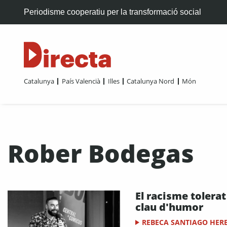
Periodisme cooperatiu per la transformació social
Catalunya
País Valencià
Illes
Catalunya Nord
Món
Rober Bodegas
El racisme tolerat
clau d'humor
REBECA SANTIAGO HER