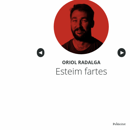
Anterior
◀︎
Sigu
▶︎
ORIOL RADALGA
Esteim fartes
Publicitat