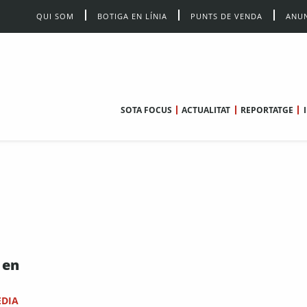
QUI SOM
BOTIGA EN LÍNIA
PUNTS DE VENDA
ANUN
SOTA FOCUS
ACTUALITAT
REPORTATGE
 en
EDIA