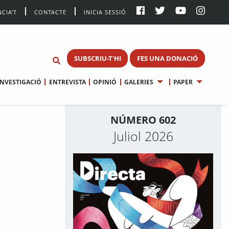
CIA’T
CONTACTE
INICIA SESSIÓ
SUBSCRIU-T'HI
FES UNA DONACIÓ
INVESTIGACIÓ
ENTREVISTA
OPINIÓ
GALERIES
PAPER
NÚMERO 602
Juliol 2026