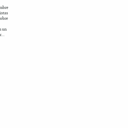
embre
istas
sobre
n un
...