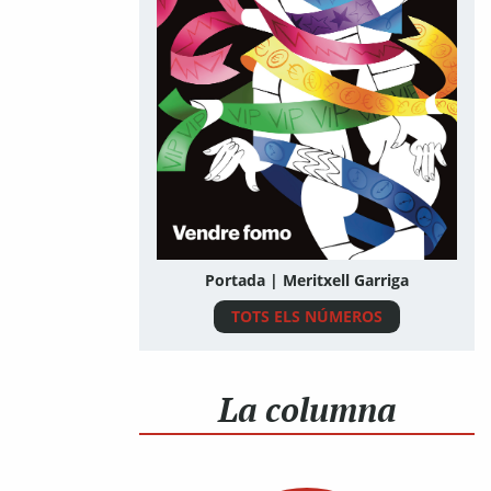
Portada | Meritxell Garriga
TOTS ELS NÚMEROS
La columna