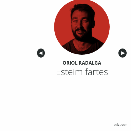
Anterior
◀︎
Sigu
▶︎
ORIOL RADALGA
Esteim fartes
Publicitat