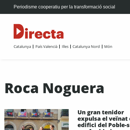
Periodisme cooperatiu per la transformació social
Catalunya
País Valencià
Illes
Catalunya Nord
Món
Roca Noguera
Un gran tenidor
expulsa el veïnat 
edifici del Poble-