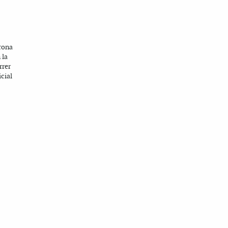
drona
 la
rrer
cial