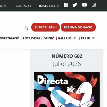
CIA’T
CONTACTE
INICIA SESSIÓ
SUBSCRIU-T'HI
FES UNA DONACIÓ
INVESTIGACIÓ
ENTREVISTA
OPINIÓ
GALERIES
PAPER
NÚMERO 602
Juliol 2026