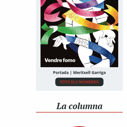
Portada | Meritxell Garriga
TOTS ELS NÚMEROS
La columna