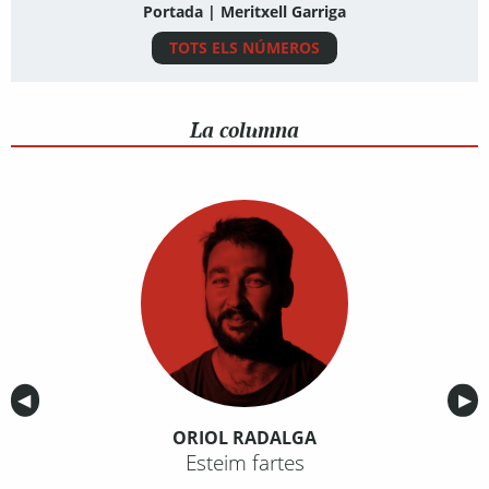
Portada | Meritxell Garriga
TOTS ELS NÚMEROS
La columna
Anterior
◀︎
Sig
▶︎
ORIOL RADALGA
Esteim fartes