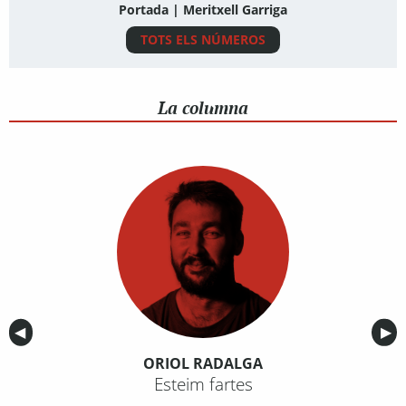
Portada | Meritxell Garriga
TOTS ELS NÚMEROS
La columna
Anterior
◀︎
Sig
▶︎
ORIOL RADALGA
Esteim fartes