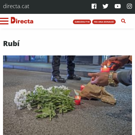
directa.cat
SUBSCRIU-T'HI
FES UNA DONACIÓ
Rubí