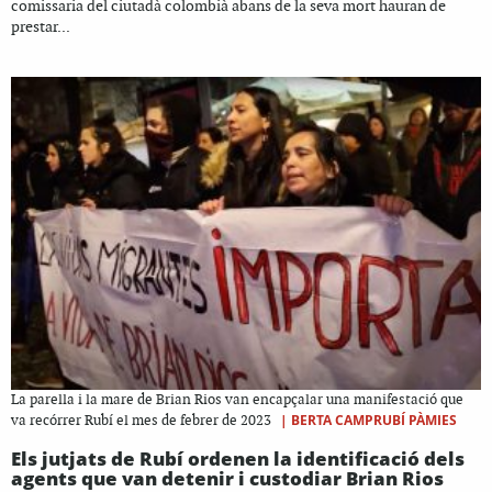
comissaria del ciutadà colombià abans de la seva mort hauran de
prestar...
La parella i la mare de Brian Rios van encapçalar una manifestació que
|
BERTA CAMPRUBÍ PÀMIES
va recórrer Rubí el mes de febrer de 2023
Els jutjats de Rubí ordenen la identificació dels
agents que van detenir i custodiar Brian Rios