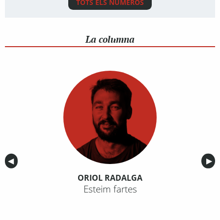
TOTS ELS NÚMEROS
La columna
Anterior
◀︎
Sig
▶︎
ORIOL RADALGA
Esteim fartes