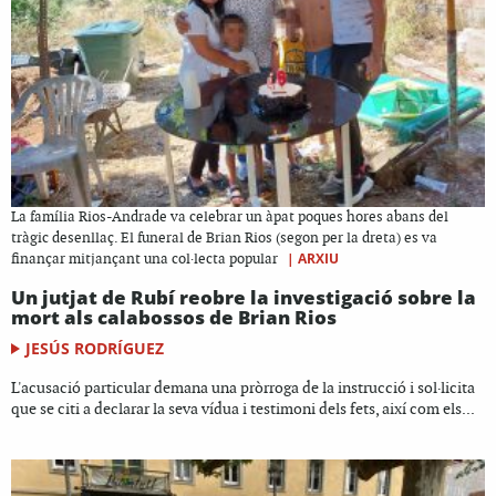
La família Rios-Andrade va celebrar un àpat poques hores abans del
tràgic desenllaç. El funeral de Brian Rios (segon per la dreta) es va
|
ARXIU
finançar mitjançant una col·lecta popular
Un jutjat de Rubí reobre la investigació sobre la
mort als calabossos de Brian Rios
JESÚS RODRÍGUEZ
L'acusació particular demana una pròrroga de la instrucció i sol·licita
que se citi a declarar la seva vídua i testimoni dels fets, així com els...