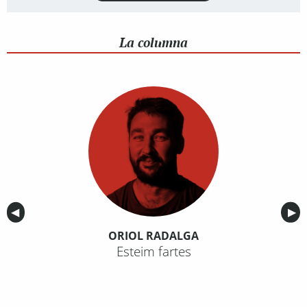
La columna
Anterior
◀︎
Sig
▶︎
ORIOL RADALGA
Esteim fartes