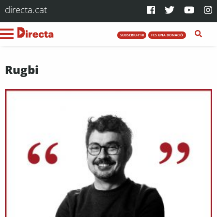
directa.cat
SUBSCRIU-T'HI
FES UNA DONACIÓ
Rugbi