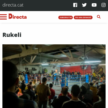
directa.cat
SUBSCRIU-T'HI
FES UNA DONACIÓ
Rukeli