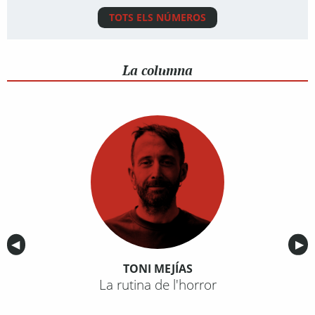
TOTS ELS NÚMEROS
La columna
Anterior
◀︎
Sig
▶︎
TONI MEJÍAS
La rutina de l'horror