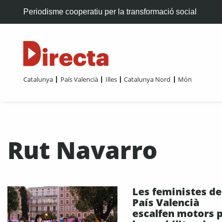
Periodisme cooperatiu per la transformació social
Catalunya
País Valencià
Illes
Catalunya Nord
Món
Rut Navarro
Les feministes de
País Valencià
escalfen motors p