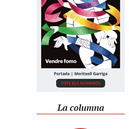
Portada | Meritxell Garriga
TOTS ELS NÚMEROS
La columna