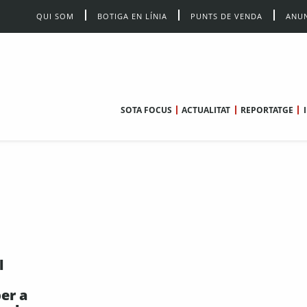
QUI SOM
BOTIGA EN LÍNIA
PUNTS DE VENDA
ANUN
SOTA FOCUS
ACTUALITAT
REPORTATGE
l
er a