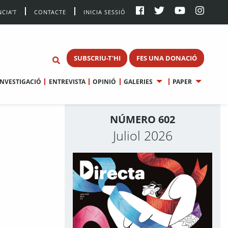
CIA’T
CONTACTE
INICIA SESSIÓ
SUBSCRIU-T'HI
FES UNA DONACIÓ
INVESTIGACIÓ
ENTREVISTA
OPINIÓ
GALERIES
PAPER
NÚMERO 602
Juliol 2026