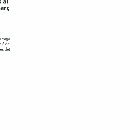
 al
març
a vaga
m 8 de
es del