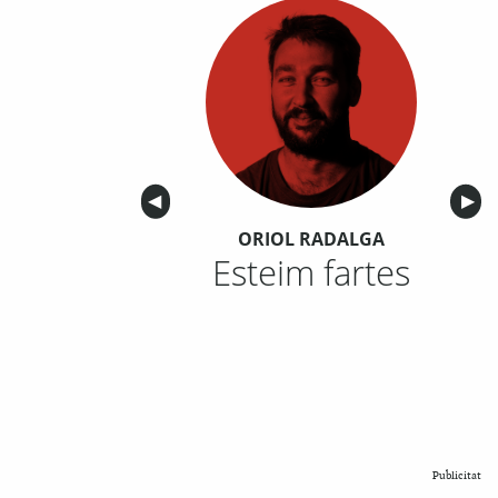
Anterior
◀︎
Sigu
▶︎
ORIOL RADALGA
Esteim fartes
Publicitat