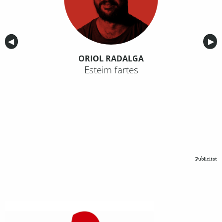
Anterior
◀︎
Sig
▶︎
ORIOL RADALGA
Esteim fartes
Publicitat