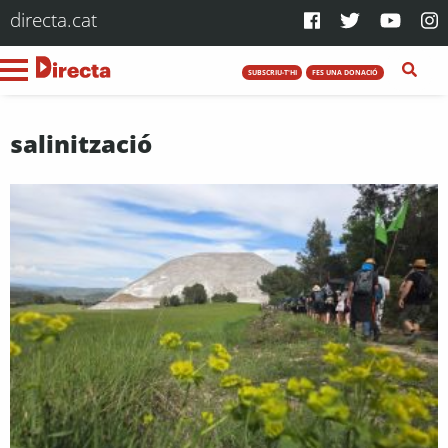
directa.cat
SUBSCRIU-T'HI
FES UNA DONACIÓ
salinització