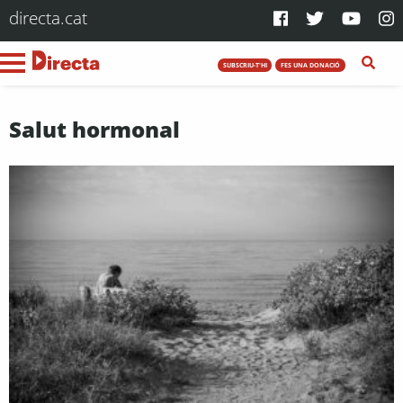
directa.cat
SUBSCRIU-T'HI
FES UNA DONACIÓ
Salut hormonal