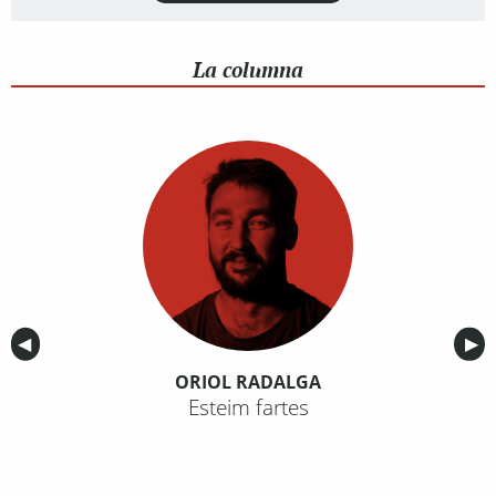
La columna
Anterior
◀︎
Sig
▶︎
ORIOL RADALGA
Esteim fartes