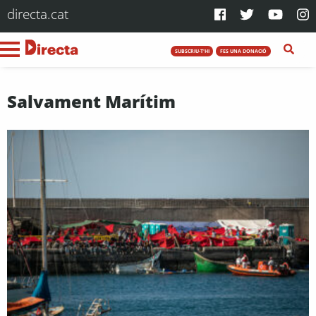
directa.cat
SUBSCRIU-T'HI
FES UNA DONACIÓ
Salvament Marítim