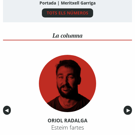
Portada | Meritxell Garriga
TOTS ELS NÚMEROS
La columna
Anterior
◀︎
Sig
▶︎
ORIOL RADALGA
Esteim fartes