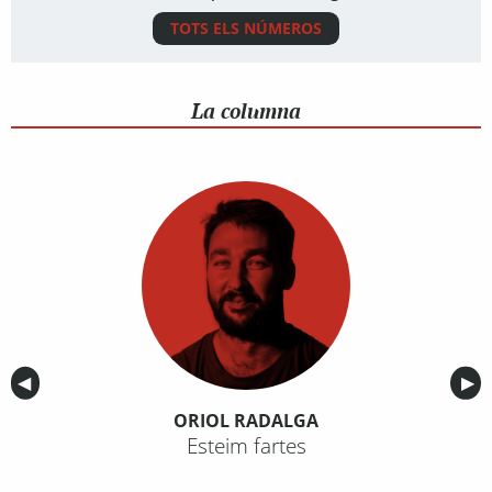
TOTS ELS NÚMEROS
La columna
Anterior
◀︎
Sig
▶︎
ORIOL RADALGA
Esteim fartes