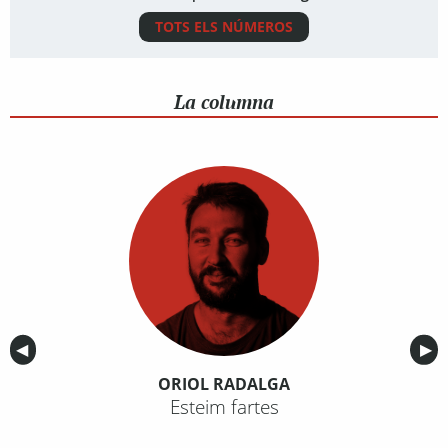
TOTS ELS NÚMEROS
La columna
Anterior
◀︎
Sig
▶︎
ORIOL RADALGA
Esteim fartes