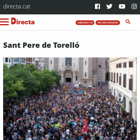
directa.cat
SUBSCRIU-T'HI
FES UNA DONACIÓ
Sant Pere de Torelló