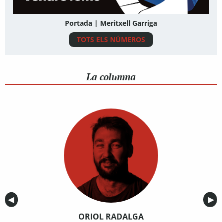
Portada | Meritxell Garriga
TOTS ELS NÚMEROS
La columna
Anterior
◀︎
Sig
▶︎
ORIOL RADALGA