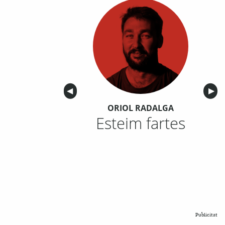
Anterior
◀︎
Sigu
▶︎
ORIOL RADALGA
Esteim fartes
Publicitat