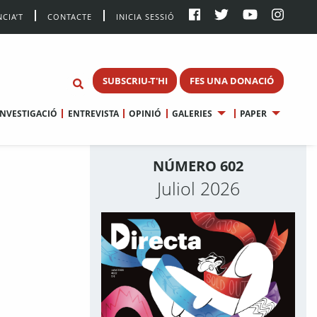
CIA’T
CONTACTE
INICIA SESSIÓ
SUBSCRIU-T'HI
FES UNA DONACIÓ
INVESTIGACIÓ
ENTREVISTA
OPINIÓ
GALERIES
PAPER
NÚMERO 602
Juliol 2026