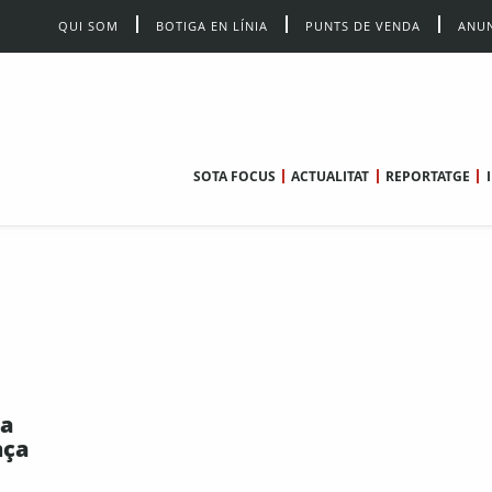
QUI SOM
BOTIGA EN LÍNIA
PUNTS DE VENDA
ANUN
SOTA FOCUS
ACTUALITAT
REPORTATGE
na
nça