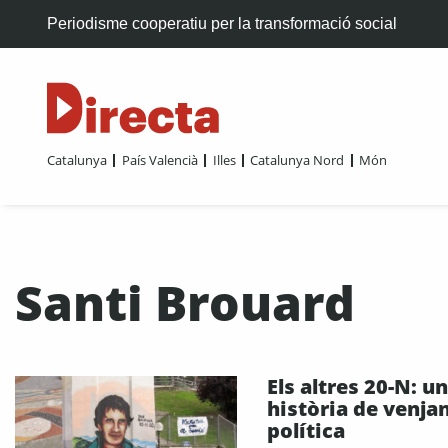
Periodisme cooperatiu per la transformació social
Catalunya
País Valencià
Illes
Catalunya Nord
Món
Santi Brouard
Els altres 20-N: u
història de venja
política