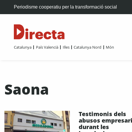
Periodisme cooperatiu per la transformació social
Catalunya
País Valencià
Illes
Catalunya Nord
Món
Saona
Testimonis dels
abusos empresari
durant les