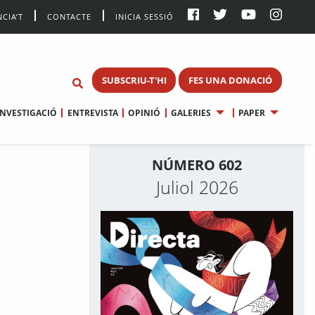
CIA’T
CONTACTE
INICIA SESSIÓ
SUBSCRIU-T'HI
FES UNA DONACIÓ
INVESTIGACIÓ
ENTREVISTA
OPINIÓ
GALERIES
PAPER
NÚMERO 602
Juliol 2026