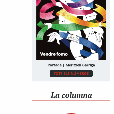
Portada | Meritxell Garriga
TOTS ELS NÚMEROS
La columna