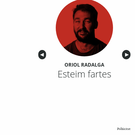
Anterior
◀︎
Sigu
▶︎
ORIOL RADALGA
Esteim fartes
Publicitat