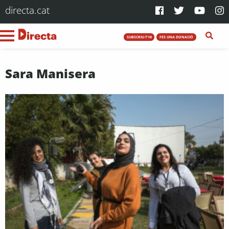
directa.cat
SUBSCRIU-T'HI
FES UNA DONACIÓ
Sara Manisera