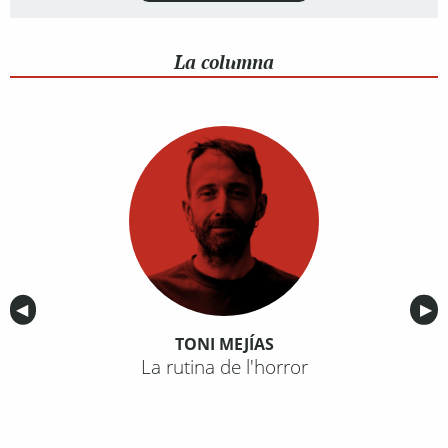
La columna
Anterior
◀︎
Sig
▶︎
TONI MEJÍAS
La rutina de l'horror