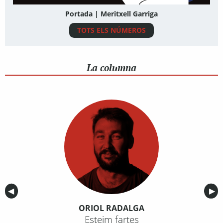
Portada | Meritxell Garriga
TOTS ELS NÚMEROS
La columna
Anterior
◀︎
Sig
▶︎
ORIOL RADALGA
Esteim fartes