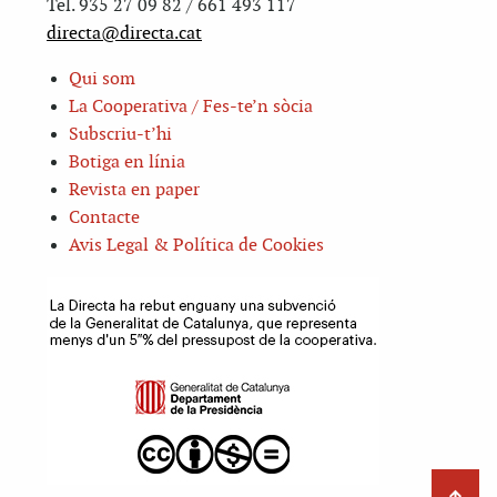
Tel. 935 27 09 82 / 661 493 117
directa@directa.cat
Qui som
La Cooperativa / Fes-te’n sòcia
Subscriu-t’hi
Botiga en línia
Revista en paper
Contacte
Avis Legal & Política de Cookies