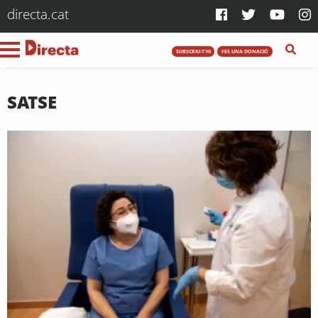
directa.cat
SUBSCRIU-T'HI
FES UNA DONACIÓ
SATSE