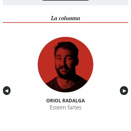
La columna
Anterior
◀︎
Sig
▶︎
ORIOL RADALGA
Esteim fartes