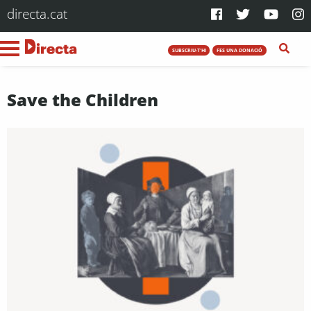
directa.cat
SUBSCRIU-T'HI
FES UNA DONACIÓ
Save the Children