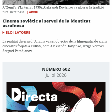
A ‘Zeml’a’ (‘La terra’, 1930), Aleksandr Dovjenko va glossar la tradició
|
ARXIU
rural ucraïnesa
Cinema soviètic al servei de la identitat
ucraïnesa
ELOI LATORRE
La realitat diversa d’Ucraïna va ser objectiu de la filmografia de grans
cineastes forjats a l’URSS, com Aleksandr Dovjenko, Dziga Vertov i
Serguei Paradjanov
NÚMERO 602
Juliol 2026