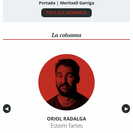
Portada | Meritxell Garriga
TOTS ELS NÚMEROS
La columna
Anterior
◀︎
Sig
▶︎
ORIOL RADALGA
Esteim fartes