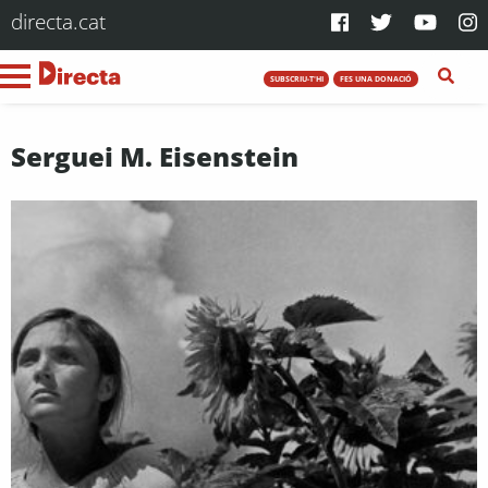
directa.cat
SUBSCRIU-T'HI
FES UNA DONACIÓ
Serguei M. Eisenstein