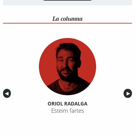
La columna
Anterior
◀︎
Sig
▶︎
ORIOL RADALGA
Esteim fartes