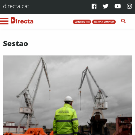
directa.cat
SUBSCRIU-T'HI
FES UNA DONACIÓ
Sestao