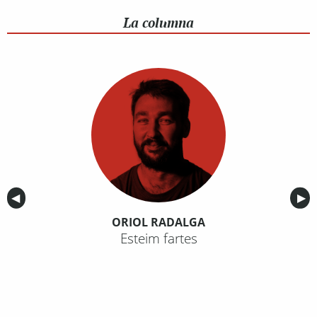
La columna
Anterior
◀︎
Sig
▶︎
ORIOL RADALGA
Esteim fartes