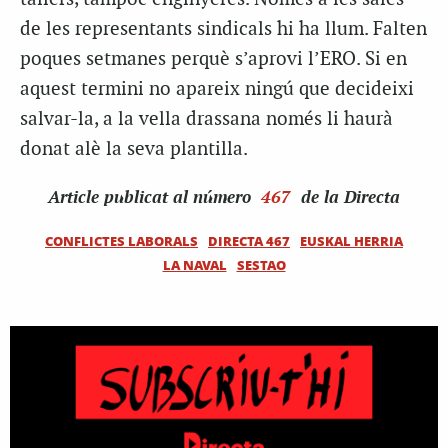
de les representants sindicals hi ha llum. Falten
poques setmanes perquè s’aprovi l’ERO. Si en
aquest termini no apareix ningú que decideixi
salvar-la, a la vella drassana només li haurà
donat alè la seva plantilla.
Article
publicat al número
467
de la Directa
CONFLICTES LABORALS
DIRECTA 467
EUSKAL HERRIA
LA NAVAL
SESTAO