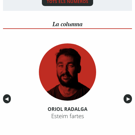
TOTS ELS NÚMEROS
La columna
Anterior
◀︎
Sig
▶︎
ORIOL RADALGA
Esteim fartes