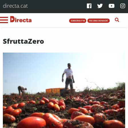
directa.cat
SUBSCRIU-T'HI
FES UNA DONACIÓ
SfruttaZero